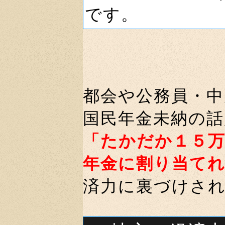
です。
都会や公務員・中
国民年金未納の話
「たかだか１５
年金に割り当て
済力に裏づけさ