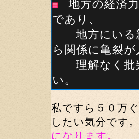
地方の経済
であり、
地方にいる親
ら関係に亀裂が
理解なく批判
い。
私ですら５０万
したい気分です
になります。