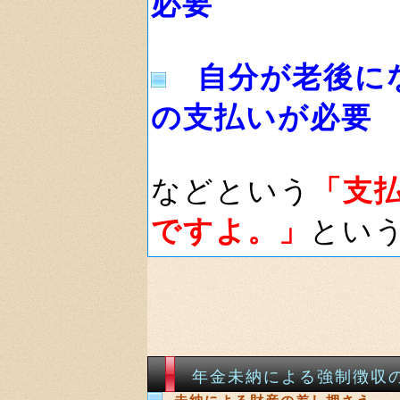
必要
自分が老後に
の支払いが必要
などという
「支
ですよ。」
とい
年金未納による強制徴収