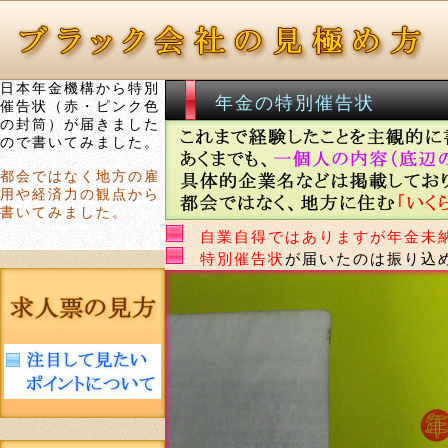
日本年金機構から特別
年金の特別催告状
催告状（赤・ピンク色
の封筒）が届きました
ので書いてみました。
都会ではなく地方の雇
用や経済力の観点から
書いてみました。
自業自得ではありますが年金未
特別催告状
が届いたのは振り込