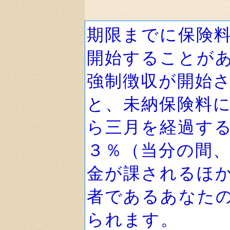
期限までに保険
開始することが
強制徴収が開始
と、未納保険料
ら三月を経過す
３％（当分の間
金が課されるほ
者であるあなた
られます。