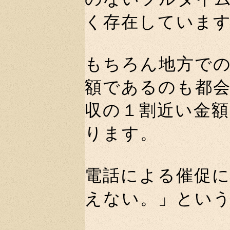
く存在していま
もちろん地方で
額であるのも都
収の１割近い金
ります。
電話による催促
えない。」とい