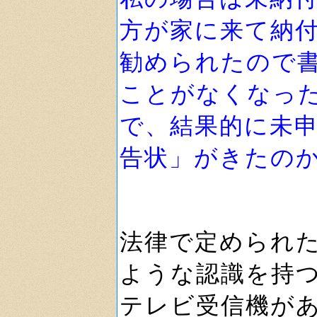
方が家に来て納
勧められたので
ことがなくなっ
で、結果的に未
告状」がきたの
法律で定められ
ような認識を持
テレビ受信機があ