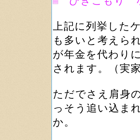
ひきこもり 
上記に列挙した
も多いと考えら
が年金を代わり
されます。（実
ただでさえ肩身
っそう追い込ま
か。