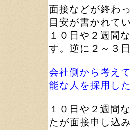
面接などが終わ
目安が書かれて
１０日や２週間
す。逆に２～３
会社側から考え
能な人を採用し
１０日や２週間
たが面接申し込