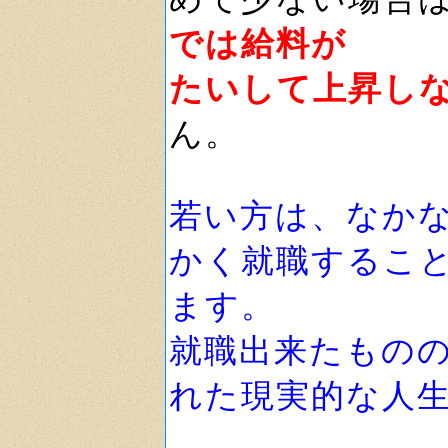
では給料が
たいして上昇し
ん。
若い方は、なか
かく就職するこ
ます。
就職出来たもの
れた現実的な人