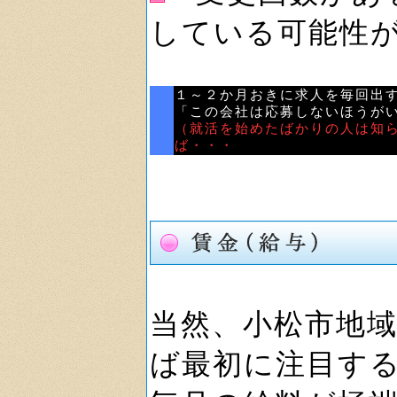
している可能性
１～２か月おきに求人を毎回出
「この会社は応募しないほうが
（就活を始めたばかりの人は知
ば・・・
当然、小松市地
ば最初に注目す