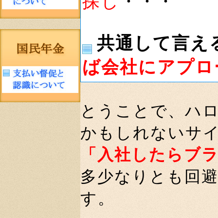
探し
・・・
共通して言え
ば会社にアプロ
とうことで、ハ
かもしれないサ
「入社したらブ
多少なりとも回
す。