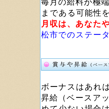
毎月の給料が極
まである可能性
月収は、あなた
松市でのステー
ボーナスはあれ
昇給（ベースア
めて少ない場合