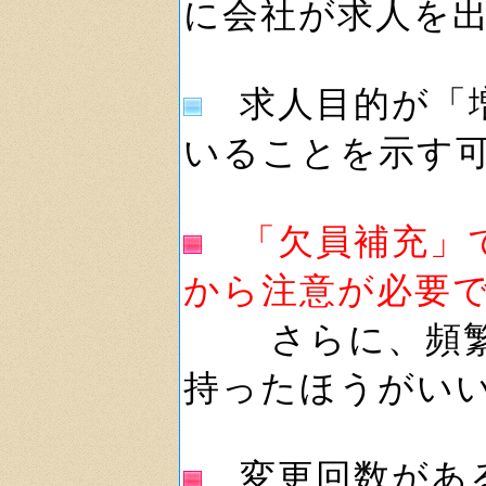
に会社が求人を
求人目的が「増
いることを示す
「欠員補充」
から注意が必要
さらに、頻繁に
持ったほうがい
変更回数がある