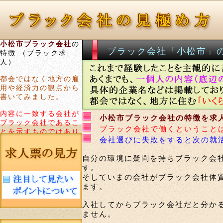
小松市ブラック会社
の
ブラック会社「小松市」
特徴 （ブラック求
人）
都会ではなく地方の雇
用や経済力の観点から
書いてみました。
内容に一致する会社が
小松市ブラック会社の特徴を求
ブラック会社であるこ
ブラック会社で働くということ
とを示すものではあり
会社選びに失敗をすると次の就
ません。
自分の環境に疑問を持ちブラック会
す。
そしていまの会社がブラック会社体
ます。
入社してからブラック会社だと分か
ません。