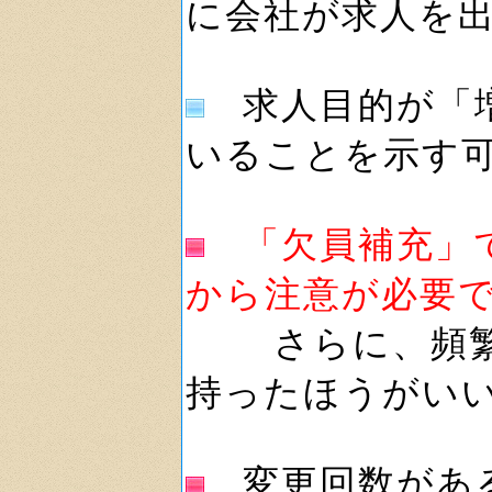
に会社が求人を
求人目的が「増
いることを示す
「欠員補充」
から注意が必要
さらに、頻繁に
持ったほうがい
変更回数がある