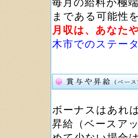
毎月の給料が極
まである可能性
月収は、あなた
木市でのステー
ボーナスはあれ
昇給（ベースア
めて少ない場合