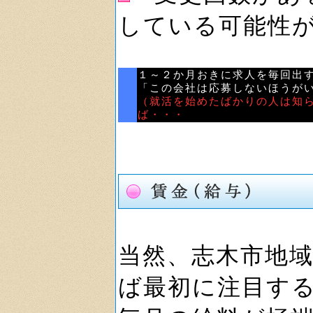
している可能性
１～２か月おきに求人を毎回出
「この会社は応募しないほうが
（就活を始めたばかりの人は知
ば・・・
当然、志木市地
ば最初に注目す