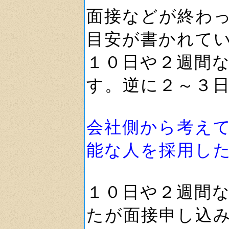
面接などが終わ
目安が書かれて
１０日や２週間
す。逆に２～３
会社側から考え
能な人を採用し
１０日や２週間
たが面接申し込