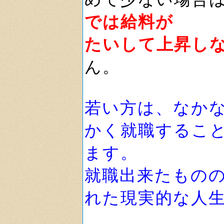
では給料が
たいして上昇し
ん。
若い方は、なか
かく就職するこ
ます。
就職出来たもの
れた現実的な人