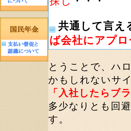
探し
・・・
共通して言え
ば会社にアプロ
とうことで、ハ
かもしれないサ
「入社したらブ
多少なりとも回
す。