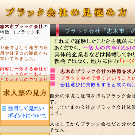
志木市ブラック会社
の
ブラック会社「志木市」
特徴 （ブラック求
人）
都会ではなく地方の雇
用や経済力の観点から
書いてみました。
内容に一致する会社が
志木市ブラック会社の特徴を求
ブラック会社であるこ
ブラック会社で働くということ
とを示すものではあり
会社選びに失敗をすると次の就
ません。
自分の環境に疑問を持ちブラック会
す。
そしていまの会社がブラック会社体
ます。
入社してからブラック会社だと分か
ません。