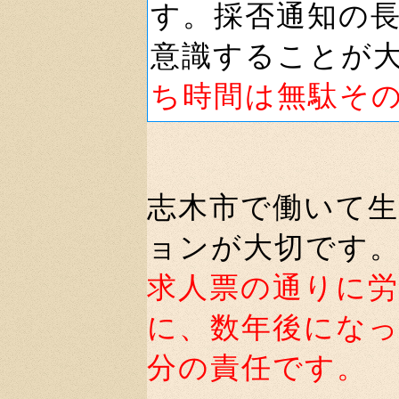
す。採否通知の
意識することが
ち時間は無駄そ
志木市で働いて
ョンが大切です
求人票の通りに
に、数年後にな
分の責任です。