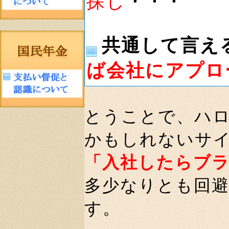
探し
・・・
共通して言え
ば会社にアプロ
とうことで、ハ
かもしれないサ
「入社したらブ
多少なりとも回
す。