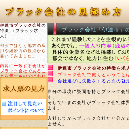
伊達市ブラック会社
の
ブラック会社「伊達市」
特徴 （ブラック求
人）
都会ではなく地方の雇
用や経済力の観点から
書いてみました。
内容に一致する会社が
伊達市ブラック会社の特徴を求
ブラック会社であるこ
ブラック会社で働くということ
とを示すものではあり
会社選びに失敗をすると次の就
ません。
自分の環境に疑問を持ちブラック会
す。
そしていまの会社がブラック会社体
ます。
入社してからブラック会社だと分か
ません。