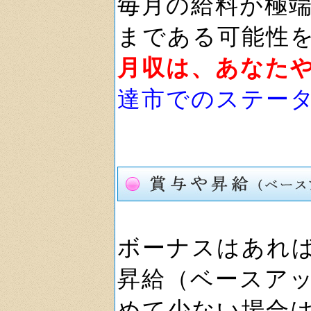
毎月の給料が極
まである可能性
月収は、あなた
達市でのステー
ボーナスはあれ
昇給（ベースア
めて少ない場合