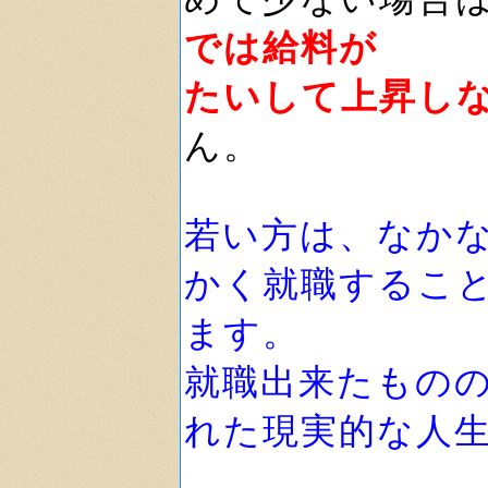
では給料が
たいして上昇し
ん。
若い方は、なか
かく就職するこ
ます。
就職出来たもの
れた現実的な人