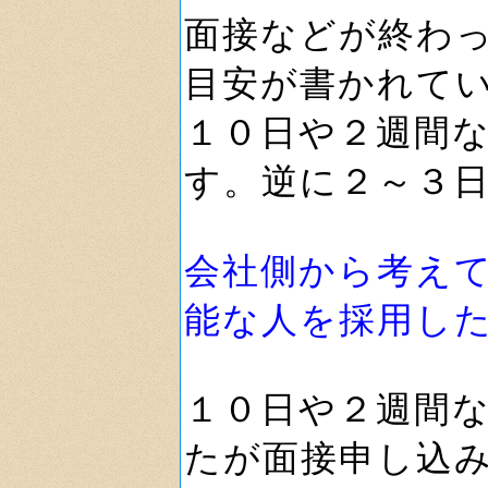
面接などが終わ
目安が書かれて
１０日や２週間
す。逆に２～３
会社側から考え
能な人を採用し
１０日や２週間
たが面接申し込