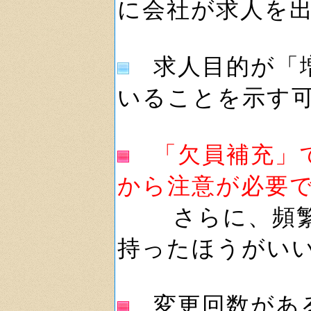
に会社が求人を
求人目的が「増
いることを示す
「欠員補充」
から注意が必要
さらに、頻繁に
持ったほうがい
変更回数がある