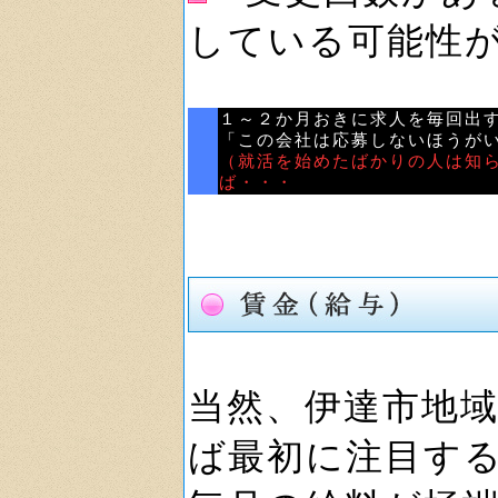
している可能性
１～２か月おきに求人を毎回出
「この会社は応募しないほうが
（就活を始めたばかりの人は知
ば・・・
当然、伊達市地
ば最初に注目す