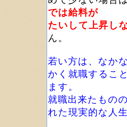
では給料が
たいして上昇し
ん。
若い方は、なか
かく就職するこ
ます。
就職出来たもの
れた現実的な人