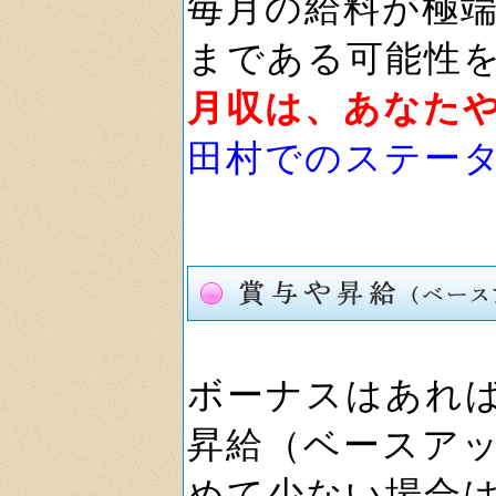
毎月の給料が極
まである可能性
月収は、あなた
田村でのステー
ボーナスはあれ
昇給（ベースア
めて少ない場合