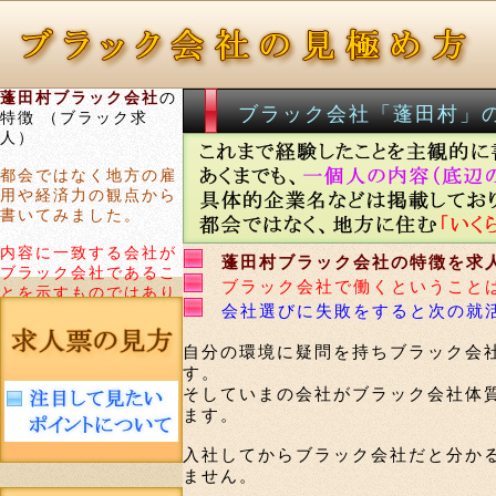
蓬田村ブラック会社
の
ブラック会社「蓬田村」
特徴 （ブラック求
人）
都会ではなく地方の雇
用や経済力の観点から
書いてみました。
内容に一致する会社が
蓬田村ブラック会社の特徴を求
ブラック会社であるこ
ブラック会社で働くということ
とを示すものではあり
会社選びに失敗をすると次の就
ません。
自分の環境に疑問を持ちブラック会
す。
そしていまの会社がブラック会社体
ます。
入社してからブラック会社だと分か
ません。