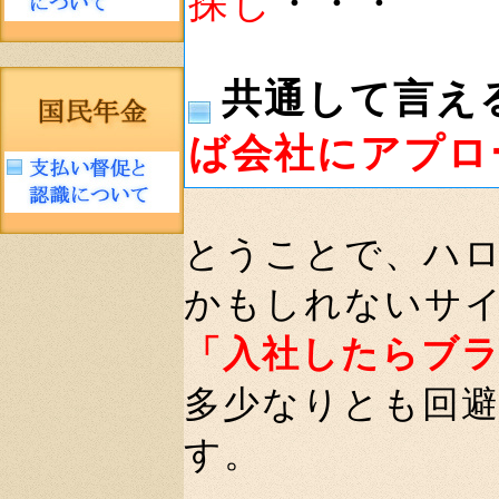
探し
・・・
共通して言え
ば会社にアプロ
とうことで、ハ
かもしれないサ
「入社したらブ
多少なりとも回
す。