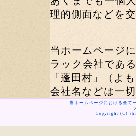
あくまでも一個
理的側面などを
当ホームページ
ラック会社であ
「蓬田村」（よ
会社名などは一
当ホームページにおける全て
Copyright (C) shi