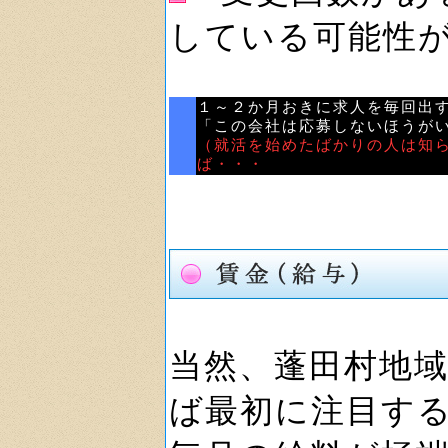
している可能性
１～２か月おきに求人を毎回出
「この会社は応募しないほうが
（就活を始めたばかりの人は知
ば・・・
当然、蓬田村地
ば最初に注目す