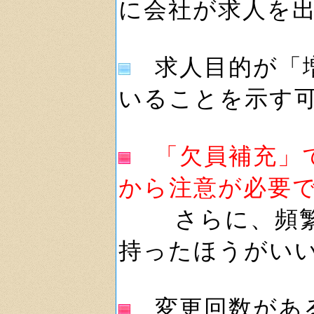
に会社が求人を
求人目的が「増
いることを示す
「欠員補充」
から注意が必要
さらに、頻繁に
持ったほうがい
変更回数がある