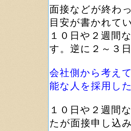
面接などが終わ
目安が書かれて
１０日や２週間
す。逆に２～３
会社側から考え
能な人を採用し
１０日や２週間
たが面接申し込