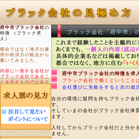
府中市ブラック会社
の
ブラック会社「府中市」
特徴 （ブラック求
人）
都会ではなく地方の雇
用や経済力の観点から
書いてみました。
内容に一致する会社が
府中市ブラック会社の特徴を求
ブラック会社であるこ
ブラック会社で働くということ
とを示すものではあり
会社選びに失敗をすると次の就
ません。
自分の環境に疑問を持ちブラック会
す。
そしていまの会社がブラック会社体
ます。
入社してからブラック会社だと分か
ません。