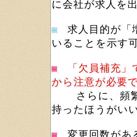
に会社が求人を
求人目的が「増
いることを示す
「欠員補充」
から注意が必要
さらに、頻繁に
持ったほうがい
変更回数がある