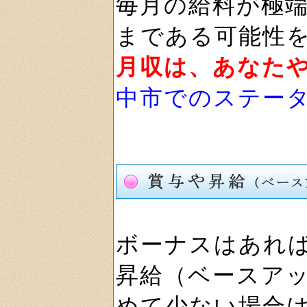
毎月の給料が極
まである可能性
月収は、あなた
中市でのステー
ボーナスはあれ
昇給（ベースア
めて少ない場合