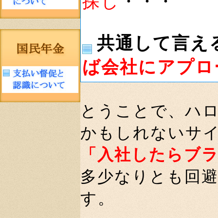
探し
・・・
共通して言え
ば会社にアプロ
とうことで、ハ
かもしれないサ
「入社したらブ
多少なりとも回
す。