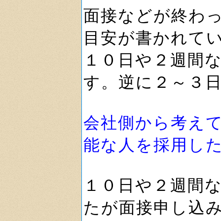
面接などが終わ
目安が書かれて
１０日や２週間
す。逆に２～３
会社側から考え
能な人を採用し
１０日や２週間
たが面接申し込