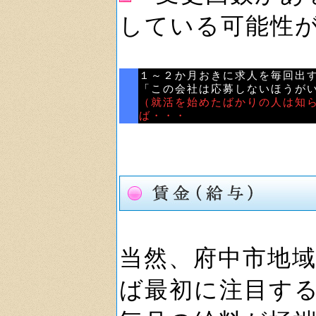
している可能性
１～２か月おきに求人を毎回出
「この会社は応募しないほうが
（就活を始めたばかりの人は知
ば・・・
当然、府中市地
ば最初に注目す