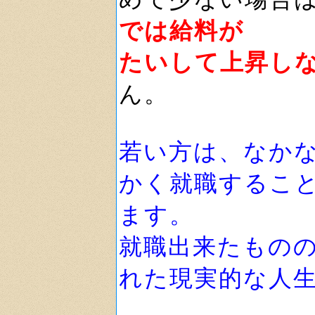
では給料が
たいして上昇し
ん。
若い方は、なか
かく就職するこ
ます。
就職出来たもの
れた現実的な人