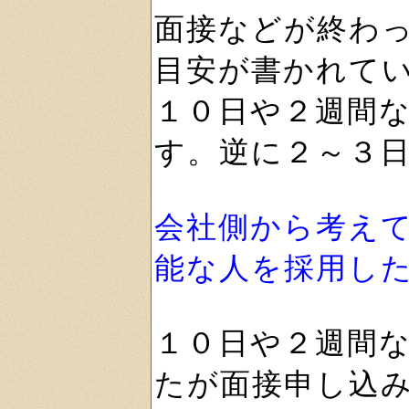
面接などが終わ
目安が書かれて
１０日や２週間
す。逆に２～３
会社側から考え
能な人を採用し
１０日や２週間
たが面接申し込