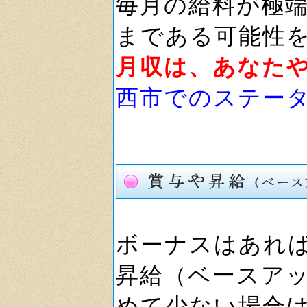
毎月の給料が極
まである可能性
月収は、あなた
西市でのステー
ボーナスはあれ
昇給（ベースア
めて少ない場合