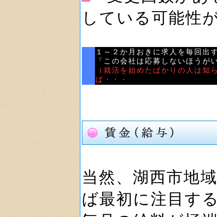
している可能性
１～２か月おきに求人を毎回出
「この会社は応募しないほうが
（就活を始めたばかりの人は知
ば・・・
当然、湖西市地
ば最初に注目す