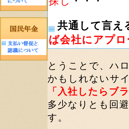
探し
・・・
共通して言え
ば会社にアプロ
とうことで、ハ
かもしれないサ
「入社したらブ
多少なりとも回
す。