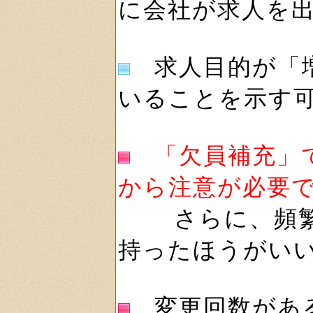
に会社が求人を
求人目的が「増
いることを示す
「欠員補充」
から注意が必要
さらに、頻繁に
持ったほうがい
変更回数がある