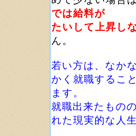
では給料が
たいして上昇し
ん。
若い方は、なか
かく就職するこ
ます。
就職出来たもの
れた現実的な人