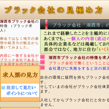
湖西市ブラック会社
の
ブラック会社「湖西市」
特徴 （ブラック求
人）
都会ではなく地方の雇
用や経済力の観点から
書いてみました。
内容に一致する会社が
湖西市ブラック会社の特徴を求
ブラック会社であるこ
ブラック会社で働くということ
とを示すものではあり
会社選びに失敗をすると次の就
ません。
自分の環境に疑問を持ちブラック会
す。
そしていまの会社がブラック会社体
ます。
入社してからブラック会社だと分か
ません。